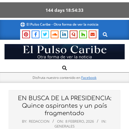
144
days
18
54
32
Skip
El Pulso Caribe - Otra forma de ver la noticia
to
Search
content
El
Search
Primary
Pulso
Navigation
Caribe
Disfruta nuestro contenido en
Facebook
Menu
EN BUSCA DE LA PRESIDENCIA:
Quince aspirantes y un país
fragmentado
BY:
REDACCION
ON:
8 FEBRERO, 2026
IN:
GENERALES