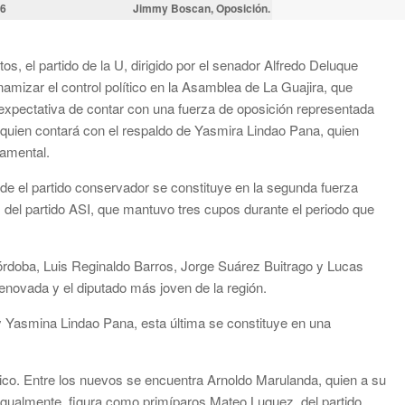
36
Jimmy Boscan, Oposición.
s, el partido de la U, dirigido por el senador Alfredo Deluque
inamizar el control político en la Asamblea de La Guajira, que
 expectativa de contar con una fuerza de oposición representada
quien contará con el respaldo de Yasmira Lindao Pana, quien
tamental.
de el partido conservador se constituye en la segunda fuerza
s del partido ASI, que mantuvo tres cupos durante el periodo que
rdoba, Luis Reginaldo Barros, Jorge Suárez Buitrago y Lucas
renovada y el diputado más joven de la región.
 Yasmina Lindao Pana, esta última se constituye en una
tórico. Entre los nuevos se encuentra Arnoldo Marulanda, quien a su
Igualmente, figura como primíparos Mateo Luquez, del partido