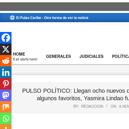
Skip
El Pulso Caribe - Otra forma de ver la noticia
to
content
HOME
GENERALES
JUDICIALES
POLÍTIC
Primary
It all starts here!
Navigation
Menu
PULSO POLÍTICO: Llegan ocho nuevos dip
algunos favoritos, Yasmira Lindao fu
BY:
REDACCION
ON:
8 NO