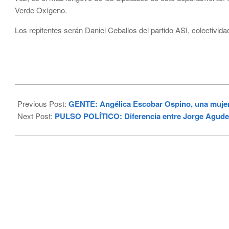
Verde Oxígeno.
Los repitentes serán Daniel Ceballos del partido ASI, colectivid
2023-
11-
Previous Post:
GENTE: Angélica Escobar Ospino, una mujer
08
Next Post:
PULSO POLÍTICO: Diferencia entre Jorge Agudel