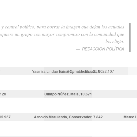
 control político, para borrar la imagen que dejan los actuales
e requiere un grupo con mayor compromiso con la comunidad que
los eligió.
REDACCIÓN POLÍTICA
7
Yasmira Lindao Pana, Conservador. 21.909
Luis Reginaldo Barros, U. 22.107
.128
Olimpo Núñez, Mais, 10.671
15.957
Arnoldo Marulanda, Conservador. 7.842
Mateo L