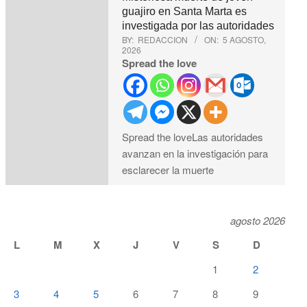
guajiro en Santa Marta es
investigada por las autoridades
BY:
REDACCION
ON:
5 AGOSTO,
2026
Spread the love
Spread the loveLas autoridades
avanzan en la investigación para
esclarecer la muerte
agosto 2026
L
M
X
J
V
S
D
1
2
3
4
5
6
7
8
9