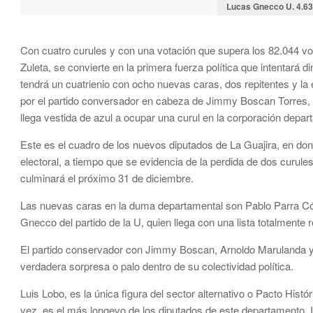
Lucas Gnecco U. 4.6
Con cuatro curules y con una votación que supera los 82.044 voto
Zuleta, se convierte en la primera fuerza política que intentará d
tendrá un cuatrienio con ocho nuevas caras, dos repitentes y la
por el partido conversador en cabeza de Jimmy Boscan Torres, 
llega vestida de azul a ocupar una curul en la corporación depar
Este es el cuadro de los nuevos diputados de La Guajira, en don
electoral, a tiempo que se evidencia de la perdida de dos curule
culminará el próximo 31 de diciembre.
Las nuevas caras en la duma departamental son Pablo Parra Có
Gnecco del partido de la U, quien llega con una lista totalmente 
El partido conservador con Jimmy Boscan, Arnoldo Marulanda y
verdadera sorpresa o palo dentro de su colectividad política.
Luis Lobo, es la única figura del sector alternativo o Pacto His
vez, es el más longevo de los diputados de este departamento. 