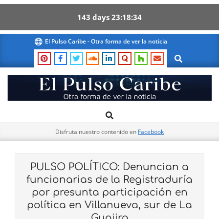
143
days
23
18
33
Skip
El Pulso Caribe - Otra forma de ver la noticia
to
Search
content
El
Search
Primary
Pulso
Navigation
Caribe
Disfruta nuestro contenido en
Facebook
Menu
PULSO POLÍTICO: Denuncian a
funcionarias de la Registraduría
por presunta participación en
política en Villanueva, sur de La
Guajira