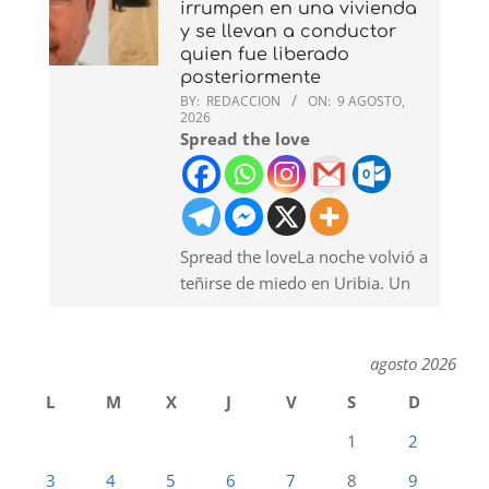
irrumpen en una vivienda
y se llevan a conductor
quien fue liberado
posteriormente
BY:
REDACCION
ON:
9 AGOSTO,
2026
Spread the love
Spread the loveLa noche volvió a
teñirse de miedo en Uribia. Un
agosto 2026
L
M
X
J
V
S
D
1
2
3
4
5
6
7
8
9