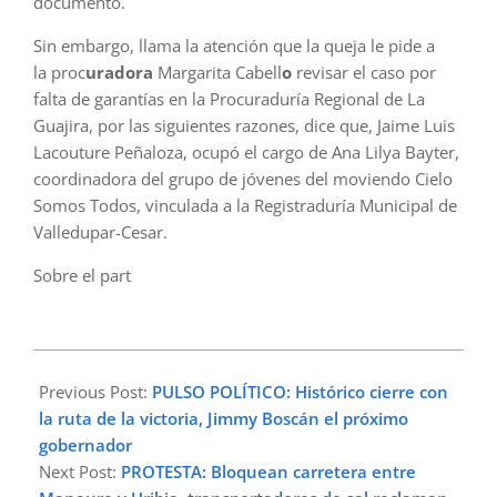
documento.
Sin embargo, llama la atención que la queja le pide a
la
proc
uradora
Margarita Cabell
o
revisar el caso por
falta de garantías en la Procuraduría Regional de La
Guajira, por las siguientes razones, dice que, Jaime Luis
Lacouture Peñaloza, ocupó el cargo de Ana Lilya Bayter,
coordinadora del grupo de jóvenes del moviendo Cielo
Somos Todos, vinculada a la Registraduría Municipal de
Valledupar-Cesar.
Sobre el part
2023-
10-
Previous Post:
PULSO POLÍTICO: Histórico cierre con
23
la ruta de la victoria, Jimmy Boscán el próximo
gobernador
Next Post:
PROTESTA: Bloquean carretera entre