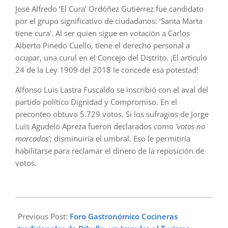
José Alfredo ‘El Cura’ Ordóñez Gutiérrez fue candidato
por el grupo significativo de ciudadanos: ‘Santa Marta
tiene cura’. Al ser quien sigue en votación a Carlos
Alberto Pinedo Cuello, tiene el derecho personal a
ocupar, una curul en el Concejo del Distrito. ¡El artículo
24 de la Ley 1909 del 2018 le concede esa potestad!
Alfonso Luis Lastra Fuscaldo se inscribió con el aval del
partido político Dignidad y Compromiso. En el
preconteo obtuvo 5.729 votos. Si los sufragios de Jorge
Luis Agudelo Apreza fueron declarados como
’votos no
marcados’
; disminuiría el umbral. Eso le permitiría
habilitarse para reclamar el dinero de la reposición de
votos.
2023-
11-
Previous Post:
Foro Gastronómico Cocineras
25