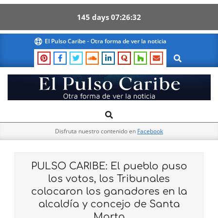
145
days
07
26
31
Skip
El Pulso Caribe - Otra forma de ver la noticia
to
Search
content
El
Search
Primary
Pulso
Navigation
Caribe
Disfruta nuestro contenido en
Facebook
Menu
PULSO CARIBE: El pueblo puso
los votos, los Tribunales
colocaron los ganadores en la
alcaldía y concejo de Santa
Marta