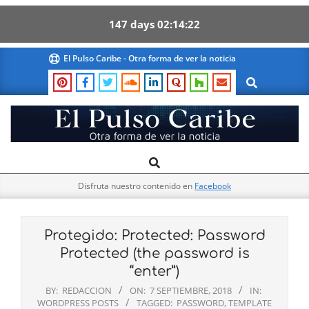
147
days
02
14
21
Skip
El Pulso Caribe - Otra forma de ver la noticia
to
Search
content
El
Search
Primary
Pulso
Navigation
Caribe
Disfruta nuestro contenido en
Facebook
Menu
Protegido: Protected: Password
Protected (the password is
“enter”)
BY:
REDACCION
ON:
7 SEPTIEMBRE, 2018
IN:
WORDPRESS POSTS
TAGGED:
PASSWORD
,
TEMPLATE