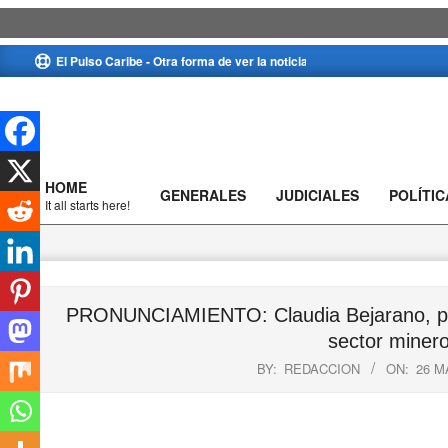
Skip
El Pulso Caribe - Otra forma de ver la noticia
to
content
HOME
GENERALES
JUDICIALES
POLÍTIC
Primary
It all starts here!
Navigation
Menu
PRONUNCIAMIENTO: Claudia Bejarano, pres
sector minero
BY:
REDACCION
ON:
26 M