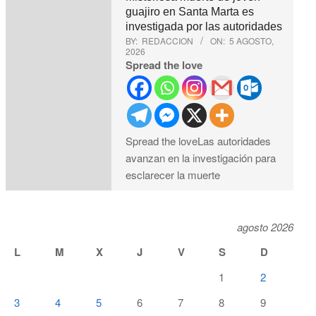
guajiro en Santa Marta es
investigada por las autoridades
BY:
REDACCION
ON:
5 AGOSTO,
2026
Spread the love
Spread the loveLas autoridades
avanzan en la investigación para
esclarecer la muerte
agosto 2026
L
M
X
J
V
S
D
1
2
3
4
5
6
7
8
9