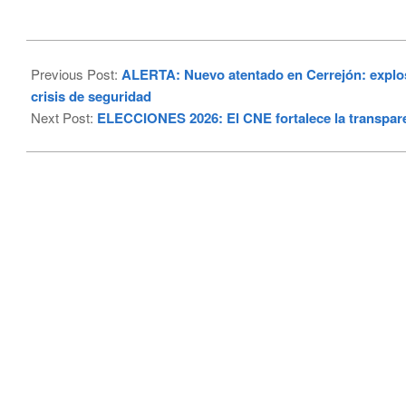
2026-
03-
Previous Post:
ALERTA: Nuevo atentado en Cerrejón: explos
26
crisis de seguridad
Next Post:
ELECCIONES 2026: El CNE fortalece la transparen