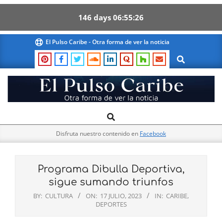
146
days
06
55
25
Skip
El Pulso Caribe - Otra forma de ver la noticia
to
Search
content
El
Search
Primary
Pulso
Navigation
Caribe
Disfruta nuestro contenido en
Facebook
Menu
Programa Dibulla Deportiva,
sigue sumando triunfos
BY:
CULTURA
ON:
17 JULIO, 2023
IN:
CARIBE
,
DEPORTES