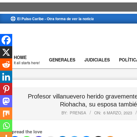
Skip
El Pulso Caribe - Otra forma de ver la noticia
to
content
HOME
GENERALES
JUDICIALES
POLÍTIC
Primary
It all starts here!
Navigation
Menu
Profesor villanuevero herido gravemente
Riohacha, su esposa también
BY:
PRENSA
ON:
6 MARZO, 2023
Spread the love