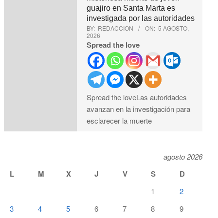
guajiro en Santa Marta es
investigada por las autoridades
BY:
REDACCION
ON:
5 AGOSTO,
2026
Spread the love
Spread the loveLas autoridades
avanzan en la investigación para
esclarecer la muerte
agosto 2026
L
M
X
J
V
S
D
1
2
3
4
5
6
7
8
9