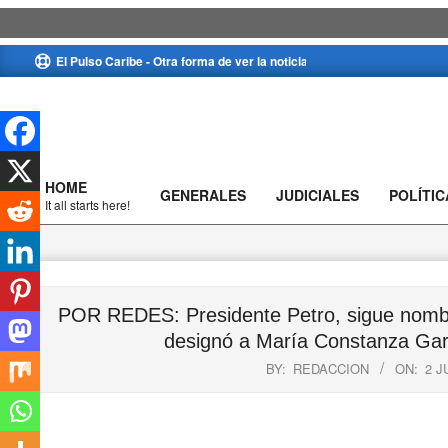
Skip
El Pulso Caribe - Otra forma de ver la noticia
to
content
HOME
GENERALES
JUDICIALES
POLÍTIC
Primary
It all starts here!
Navigation
Menu
POR REDES: Presidente Petro, sigue nombr
designó a María Constanza Garcí
BY:
REDACCION
ON:
2 J