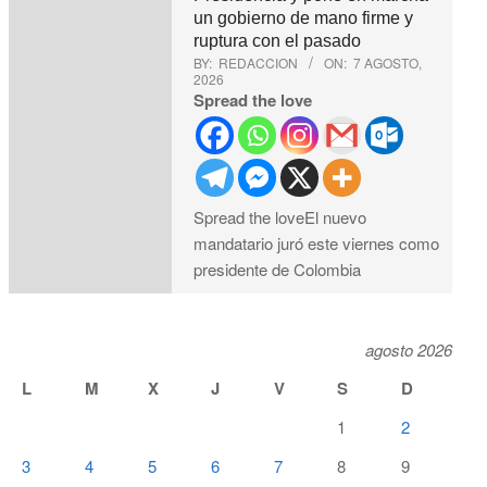
un gobierno de mano firme y
ruptura con el pasado
BY:
REDACCION
ON:
7 AGOSTO,
2026
Spread the love
Spread the loveEl nuevo
mandatario juró este viernes como
presidente de Colombia
agosto 2026
L
M
X
J
V
S
D
1
2
3
4
5
6
7
8
9