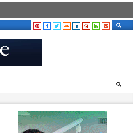
Search
Search