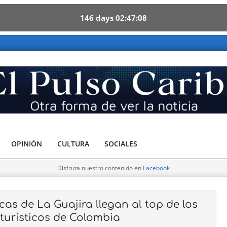
146
days
02
47
06
ibe - Otra forma de ver la noticia
OPINIÓN
CULTURA
SOCIALES
Disfruta nuestro contenido en
Facebook
as de La Guajira llegan al top de los
 turísticos de Colombia