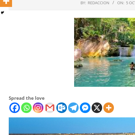
BY:
REDACCION
ON:
5 OC
Spread the love