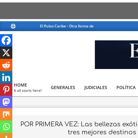
Skip
El Pulso Caribe - Otra forma de ver la noticia
El Pulso Car
to
content
El
Pulso
HOME
GENERALES
JUDICIALES
Caribe
POLÍTICA
Primary
It all starts here!
Navigation
Menu
POR PRIMERA VEZ: Las bellezas exótic
tres mejores destinos