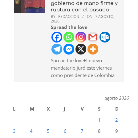
gobierno de mano firme y
ruptura con el pasado
BY:
REDACCION
ON:
7 AGOSTO,
2026
Spread the love
Spread the loveEl nuevo
mandatario juró este viernes
como presidente de Colombia
agosto 2026
L
M
X
J
V
S
D
1
2
3
4
5
6
7
8
9