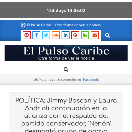
144
days
13
05
02
Skip
El Pulso Caribe - Otra forma de ver la noticia
to
Search
content
El
Search
Primary
Pulso
Navigation
Caribe
Disfruta nuestro contenido en
Facebook
Menu
POLÍTICA: Jimmy Boscan y Laura
Andrioli continuarán en la
alianza con el respaldo del
partido conservador, ‘Nenón’
desmontó grupo de apoyo