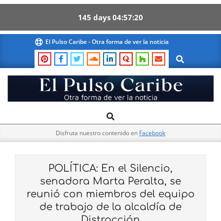
145
days
04
57
20
Skip
El Pulso Caribe - Otra forma de ver la noticia
to
Search
content
El
Search
Primary
Pulso
Navigation
Caribe
Disfruta nuestro contenido en
Facebook
Menu
POLÍTICA: En el Silencio,
senadora Marta Peralta, se
reunió con miembros del equipo
de trabajo de la alcaldía de
Distracción