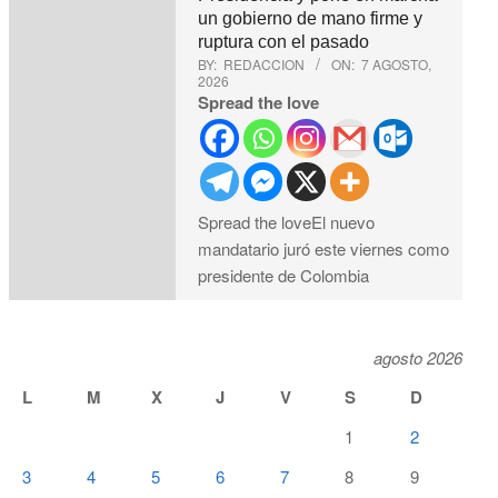
un gobierno de mano firme y
ruptura con el pasado
BY:
REDACCION
ON:
7 AGOSTO,
2026
Spread the love
Spread the loveEl nuevo
mandatario juró este viernes como
presidente de Colombia
agosto 2026
L
M
X
J
V
S
D
1
2
3
4
5
6
7
8
9