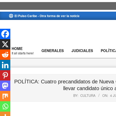
Skip
El Pulso Caribe - Otra forma de ver la noticia
to
content
HOME
GENERALES
JUDICIALES
POLÍTIC
Primary
It all starts here!
Navigation
Menu
POLÍTICA: Cuatro precandidatos de Nueva G
llevar candidato único 
BY:
CULTURA
ON:
4 J