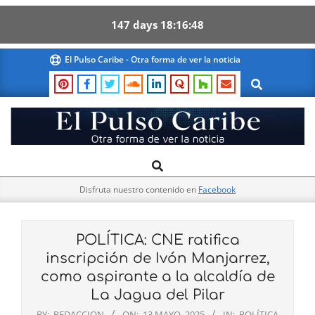
147
days
18
16
47
Skip
El Pulso Caribe - Otra forma de ver la noticia
to
Search
content
El
Search
Primary
Pulso
Navigation
Caribe
Disfruta nuestro contenido en
Facebook
Menu
POLÍTICA: CNE ratifica
inscripción de Ivón Manjarrez,
como aspirante a la alcaldía de
La Jagua del Pilar
BY:
REDACCION
ON:
13 MAYO, 2025
IN:
POLÍTICA