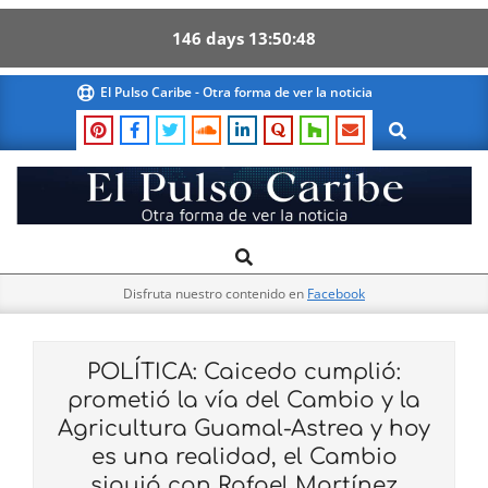
146
days
13
50
47
Skip
El Pulso Caribe - Otra forma de ver la noticia
to
Search
content
El
Search
Primary
Pulso
Navigation
Caribe
Disfruta nuestro contenido en
Facebook
Menu
POLÍTICA: Caicedo cumplió:
prometió la vía del Cambio y la
Agricultura Guamal-Astrea y hoy
es una realidad, el Cambio
siguió con Rafael Martínez