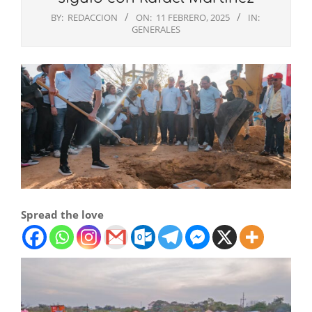
BY:
REDACCION
ON:
11 FEBRERO, 2025
IN:
GENERALES
Spread the love