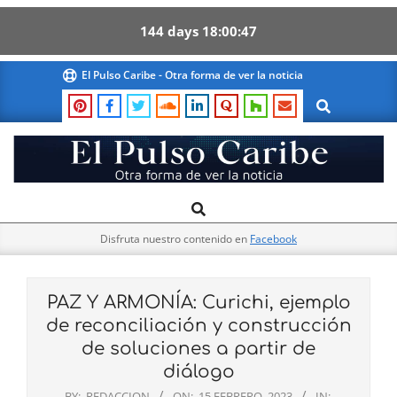
144
days
18
00
46
Skip
El Pulso Caribe - Otra forma de ver la noticia
to
Search
content
El
Search
Primary
Pulso
Navigation
Caribe
Disfruta nuestro contenido en
Facebook
Menu
PAZ Y ARMONÍA: Curichi, ejemplo
de reconciliación y construcción
de soluciones a partir de
diálogo
BY:
REDACCION
ON:
15 FEBRERO, 2023
IN: