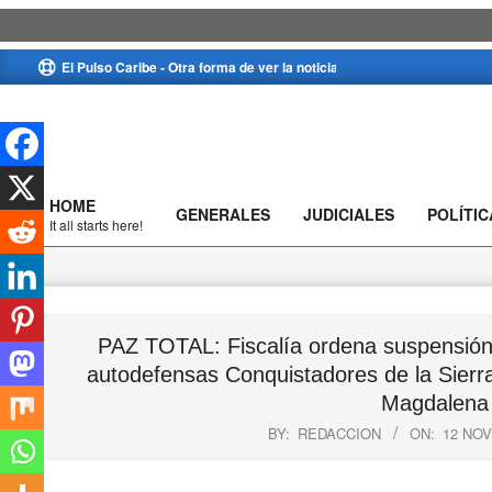
Skip
El Pulso Caribe - Otra forma de ver la noticia
to
content
HOME
GENERALES
JUDICIALES
POLÍTIC
Primary
It all starts here!
Navigation
Menu
PAZ TOTAL: Fiscalía ordena suspensión 
autodefensas Conquistadores de la Sierra
Magdalena 
BY:
REDACCION
ON:
12 NOV