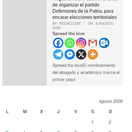
de organizar el partido
Defensores de la Patria, para
encarar elecciones territoriales
BY:
REDACCION
ON:
6 AGOSTO,
2026
Spread the love
Spread the loveEl nombramiento
del abogado y académico marca el
primer paso
agosto 2026
L
M
X
J
V
S
D
1
2