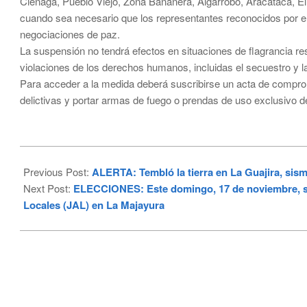
Ciénaga, Pueblo Viejo, Zona Bananera, Algarrobo, Aracataca, E
cuando sea necesario que los representantes reconocidos por el
negociaciones de paz.
La suspensión no tendrá efectos en situaciones de flagrancia r
violaciones de los derechos humanos, incluidas el secuestro y la
Para acceder a la medida deberá suscribirse un acta de compro
delictivas y portar armas de fuego o prendas de uso exclusivo de
2024-
11-
Previous Post:
ALERTA: Tembló la tierra en La Guajira, sism
12
Next Post:
ELECCIONES: Este domingo, 17 de noviembre, se
Locales (JAL) en La Majayura