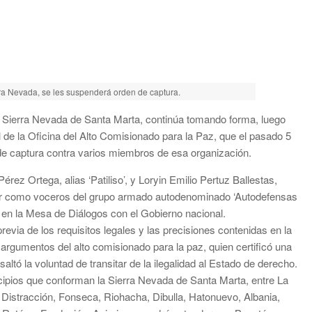
ra Nevada, se les suspenderá orden de captura.
a Sierra Nevada de Santa Marta, continúa tomando forma, luego
al de la Oficina del Alto Comisionado para la Paz, que el pasado 5
 de captura contra varios miembros de esa organización.
érez Ortega, alias ‘Patiliso’, y Loryin Emilio Pertuz Ballestas,
icipar como voceros del grupo armado autodenominado ‘Autodefensas
 en la Mesa de Diálogos con el Gobierno nacional.
evia de los requisitos legales y las precisiones contenidas en la
 argumentos del alto comisionado para la paz, quien certificó una
ltó la voluntad de transitar de la ilegalidad al Estado de derecho.
icipios que conforman la Sierra Nevada de Santa Marta, entre La
Distracción, Fonseca, Riohacha, Dibulla, Hatonuevo, Albania,