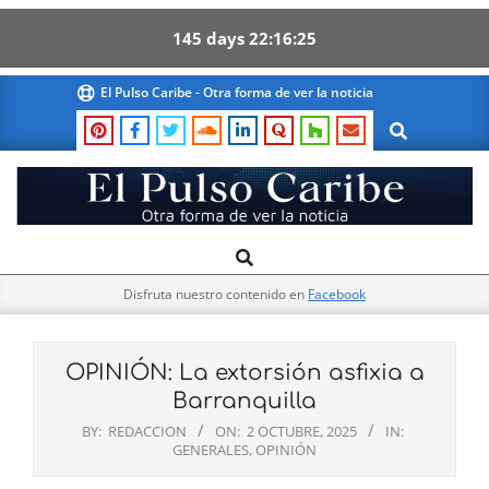
145
days
22
16
24
Skip
El Pulso Caribe - Otra forma de ver la noticia
to
Search
content
El
Search
Primary
Pulso
Navigation
Caribe
Disfruta nuestro contenido en
Facebook
Menu
OPINIÓN: La extorsión asfixia a
Barranquilla
BY:
REDACCION
ON:
2 OCTUBRE, 2025
IN:
GENERALES
,
OPINIÓN