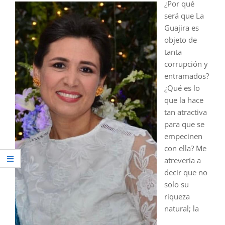
¿Por qué
será que La
Guajira es
objeto de
tanta
corrupción y
entramados?
¿Qué es lo
que la hace
tan atractiva
para que se
empecinen
con ella? Me
atrevería a
decir que no
solo su
riqueza
natural; la