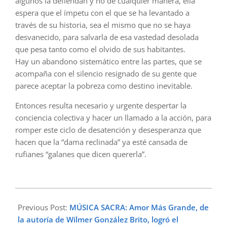
algunos la defiendan y no de cualquier manera, ella
espera que el ímpetu con el que se ha levantado a
través de su historia, sea el mismo que no se haya
desvanecido, para salvarla de esa vastedad desolada
que pesa tanto como el olvido de sus habitantes.
Hay un abandono sistemático entre las partes, que se
acompaña con el silencio resignado de su gente que
parece aceptar la pobreza como destino inevitable.
Entonces resulta necesario y urgente despertar la
conciencia colectiva y hacer un llamado a la acción, para
romper este ciclo de desatención y desesperanza que
hacen que la “dama reclinada” ya esté cansada de
rufianes “galanes que dicen quererla”.
2024-
05-
Previous Post:
MÚSICA SACRA: Amor Más Grande, de
05
la autoría de Wilmer González Brito, logró el