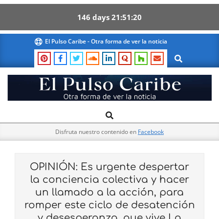
146
days
21
51
19
Skip
El Pulso Caribe - Otra forma de ver la noticia
to
Search
content
El
Search
Primary
Pulso
Navigation
Caribe
Disfruta nuestro contenido en
Facebook
Menu
OPINIÓN: Es urgente despertar
la conciencia colectiva y hacer
un llamado a la acción, para
romper este ciclo de desatención
y desesperanza, que vive La