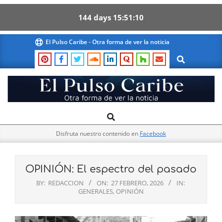
144
days
15
51
09
Skip
El Pulso Caribe - Otra forma de ver la noticia
to
Search
content
El
Search
Primary
Pulso
Navigation
Caribe
Disfruta nuestro contenido en
Facebook
Menu
OPINIÓN: El espectro del pasado
BY:
REDACCION
ON:
27 FEBRERO, 2026
IN:
GENERALES
,
OPINIÓN