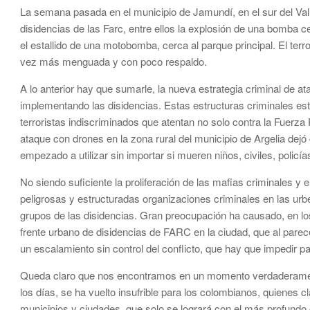
La semana pasada en el municipio de Jamundí, en el sur del Vall
disidencias de las Farc, entre ellos la explosión de una bomba ce
el estallido de una motobomba, cerca al parque principal. El te
vez más menguada y con poco respaldo.
A lo anterior hay que sumarle, la nueva estrategia criminal de 
implementando las disidencias. Estas estructuras criminales es
terroristas indiscriminados que atentan no solo contra la Fuerza P
ataque con drones en la zona rural del municipio de Argelia dej
empezado a utilizar sin importar si mueren niños, civiles, policías
No siendo suficiente la proliferación de las mafias criminales y 
peligrosas y estructuradas organizaciones criminales en las urb
grupos de las disidencias. Gran preocupación ha causado, en los 
frente urbano de disidencias de FARC en la ciudad, que al pare
un escalamiento sin control del conflicto, que hay que impedir par
Queda claro que nos encontramos en un momento verdaderamente
los días, se ha vuelto insufrible para los colombianos, quienes c
municipios y ciudades, que solo se logrará con el más profundo 