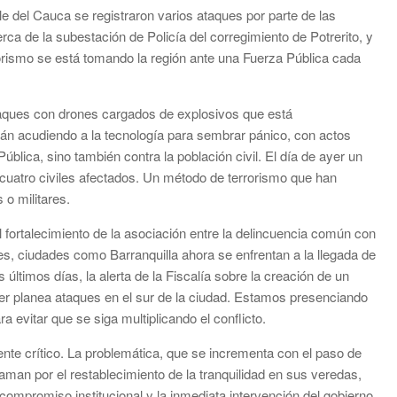
e del Cauca se registraron varios ataques por parte de las
rca de la subestación de Policía del corregimiento de Potrerito, y
rrorismo se está tomando la región ante una Fuerza Pública cada
ataques con drones cargados de explosivos que está
tán acudiendo a la tecnología para sembrar pánico, con actos
ública, sino también contra la población civil. El día de ayer un
ó cuatro civiles afectados. Un método de terrorismo que han
 o militares.
el fortalecimiento de la asociación entre la delincuencia común con
es, ciudades como Barranquilla ahora se enfrentan a la llegada de
últimos días, la alerta de la Fiscalía sobre la creación de un
cer planea ataques en el sur de la ciudad. Estamos presenciando
a evitar que se siga multiplicando el conflicto.
 crítico. La problemática, que se incrementa con el paso de
laman por el restablecimiento de la tranquilidad en sus veredas,
compromiso institucional y la inmediata intervención del gobierno