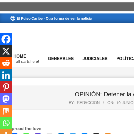
Skip
El Pulso Caribe - Otra forma de ver la noticia
to
content
HOME
GENERALES
JUDICIALES
POLÍTIC
Primary
It all starts here!
Navigation
Menu
OPINIÓN: Detener la e
BY:
REDACCION
ON:
19 JUNIO
Spread the love