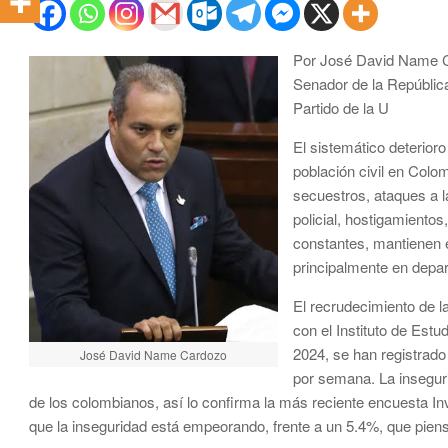
Por José David Name 
Senador de la Repúblic
Partido de la U
El sistemático deterioro
población civil en Col
secuestros, ataques a la
policial, hostigamient
constantes, mantienen en
principalmente en depar
El recrudecimiento de l
con el Instituto de Estu
2024, se han registrad
José David Name Cardozo
por semana. La inseguri
de los colombianos, así lo confirma la más reciente encuesta I
que la inseguridad está empeorando, frente a un 5.4%, que piensa