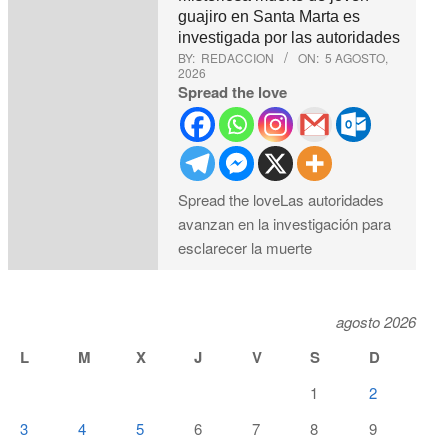
guajiro en Santa Marta es
investigada por las autoridades
BY:
REDACCION
ON:
5 AGOSTO,
2026
Spread the love
Spread the loveLas autoridades
avanzan en la investigación para
esclarecer la muerte
agosto 2026
L
M
X
J
V
S
D
1
2
3
4
5
6
7
8
9