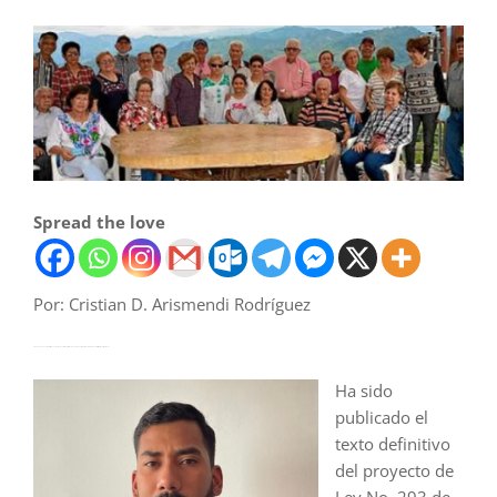
Spread the love
Por: Cristian D. Arismendi Rodríguez
Abogado UNAL. Especialista en Seguridad Social, magister en prevención de riesgos laborales de la U Carlos III de Madrid, España
Ha sido
publicado el
texto definitivo
del proyecto de
Ley No. 293 de