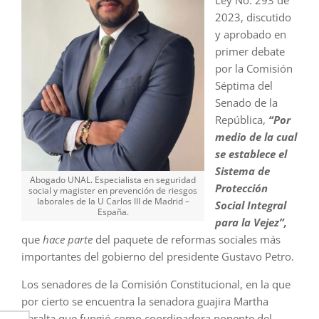
2023, discutido
y aprobado en
primer debate
por la Comisión
Séptima del
Senado de la
República,
“Por
medio de la cual
se establece el
Sistema de
Abogado UNAL. Especialista en seguridad
Protección
social y magister en prevención de riesgos
laborales de la U Carlos III de Madrid –
Social Integral
España.
para la Vejez”,
que
hace parte
del paquete de reformas sociales más
importantes del gobierno del presidente Gustavo Petro.
Los senadores de la Comisión Constitucional, en la que
por cierto se encuentra la senadora guajira Martha
Peralta que fungió como coordinadora ponente del