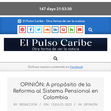
147
days
21
53
29
Skip
El Pulso Caribe - Otra forma de ver la noticia
to
Search
content
El
Search
Primary
Pulso
Navigation
Caribe
Disfruta nuestro contenido en
Facebook
Menu
OPINIÓN: A propósito de la
Reforma al Sistema Pensional en
Colombia
BY:
REDACCION
ON:
13 JULIO, 2023
IN:
OPINIÓN