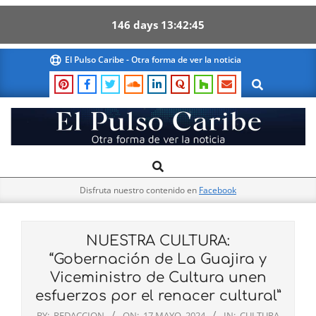
146
days
13
42
44
Skip
El Pulso Caribe - Otra forma de ver la noticia
to
Search
content
El
Search
Primary
Pulso
Navigation
Caribe
Disfruta nuestro contenido en
Facebook
Menu
NUESTRA CULTURA:
“Gobernación de La Guajira y
Viceministro de Cultura unen
esfuerzos por el renacer cultural”
BY:
REDACCION
ON:
17 MAYO, 2024
IN:
CULTURA