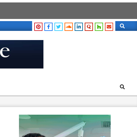
Search
Search