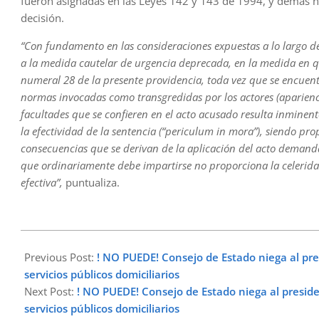
fueron asignadas en las Leyes 142 y 143 de 1994, y demás n
decisión.
“Con fundamento en las consideraciones expuestas a lo largo d
a la medida cautelar de urgencia deprecada, en la medida en q
numeral 28 de la presente providencia, toda vez que se encuent
normas invocadas como transgredidas por los actores (aparienc
facultades que se confieren en el acto acusado resulta inminent
la efectividad de la sentencia (“periculum in mora”), siendo pro
consecuencias que se derivan de la aplicación del acto demanda
que ordinariamente debe impartirse no proporciona la celeridad
efectiva”,
puntualiza.
2023-
03-
Previous Post:
! NO PUEDE! Consejo de Estado niega al pre
02
servicios públicos domiciliarios
Next Post:
! NO PUEDE! Consejo de Estado niega al preside
servicios públicos domiciliarios