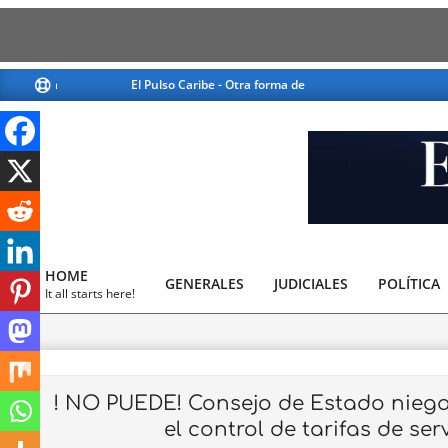
Skip
El Pulso Caribe - Otra forma de ver la noticia
El Pulso 
to
content
El
Pulso
HOME
GENERALES
JUDICIALES
Caribe
POLÍTICA
Primary
It all starts here!
Navigation
Menu
! NO PUEDE! Consejo de Estado niega 
el control de tarifas de ser