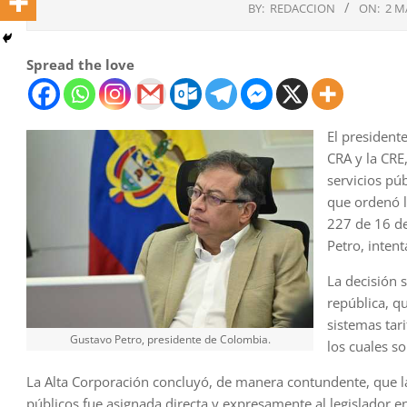
BY:
REDACCION
ON:
2 M
Spread the love
El president
CRA y la CRE
servicios púb
que ordenó l
227 de 16 de
Petro, intent
La decisión 
república, q
sistemas tari
Gustavo Petro, presidente de Colombia.
los cuales s
La Alta Corporación concluyó, de manera contundente, que la 
públicos fue asignada directa y expresamente al legislador en