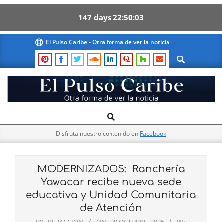
147
days
22
50
02
Skip
El Pulso Caribe - Otra forma de ver la noticia
to
Search
content
El
Search
Primary
Pulso
Navigation
Caribe
Disfruta nuestro contenido en
Facebook
Menu
MODERNIZADOS: Ranchería
Yawacar recibe nueva sede
educativa y Unidad Comunitaria
de Atención
BY:
REDACCION
ON:
29 OCTUBRE, 2025
IN: