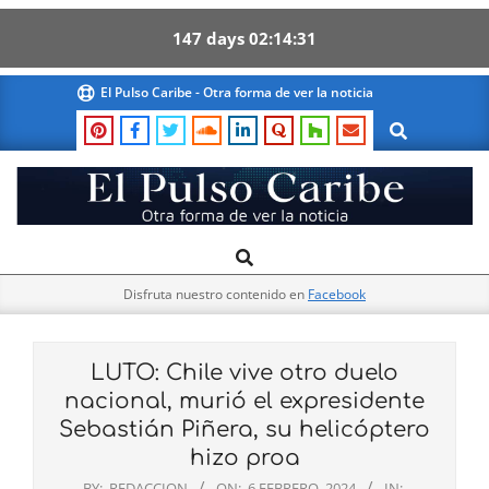
147
days
02
14
31
Skip
El Pulso Caribe - Otra forma de ver la noticia
to
Search
content
El
Search
Primary
Pulso
Navigation
Caribe
Disfruta nuestro contenido en
Facebook
Menu
LUTO: Chile vive otro duelo
nacional, murió el expresidente
Sebastián Piñera, su helicóptero
hizo proa
BY:
REDACCION
ON:
6 FEBRERO, 2024
IN: