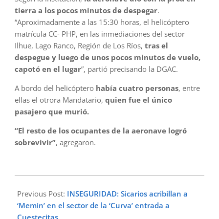
tierra a los pocos minutos de despegar
.
“Aproximadamente a las 15:30 horas, el helicóptero
matrícula CC- PHP, en las inmediaciones del sector
Ilhue, Lago Ranco, Región de Los Ríos,
tras el
despegue y luego de unos pocos minutos de vuelo,
capotó en el lugar
”, partió precisando la DGAC.
A bordo del helicóptero
había cuatro personas
, entre
ellas el otrora Mandatario,
quien fue el único
pasajero que murió.
“El resto de los ocupantes de la aeronave logró
sobrevivir”
, agregaron.
2024-
02-
Previous Post:
INSEGURIDAD: Sicarios acribillan a
06
‘Memin’ en el sector de la ‘Curva’ entrada a
Cuestecitas