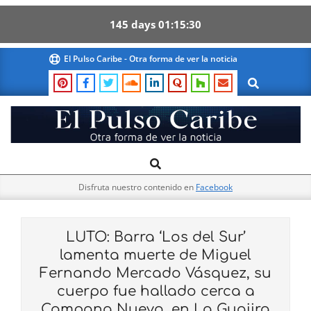
145
days
01
15
29
Skip
El Pulso Caribe - Otra forma de ver la noticia
to
Search
content
El
Search
Primary
Pulso
Navigation
Caribe
Disfruta nuestro contenido en
Facebook
Menu
LUTO: Barra ‘Los del Sur’
lamenta muerte de Miguel
Fernando Mercado Vásquez, su
cuerpo fue hallado cerca a
Campana Nuevo, en La Guajira