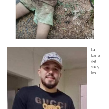
La
barra
del
sur y
los