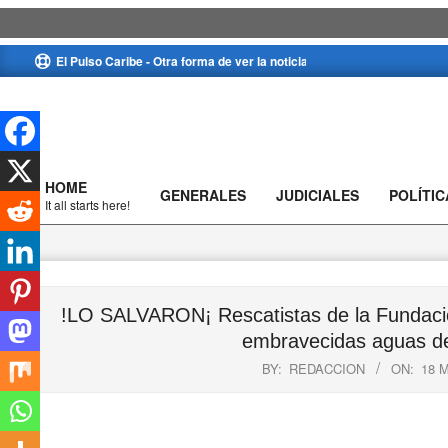
Skip
El Pulso Caribe - Otra forma de ver la noticia
to
content
HOME
GENERALES
JUDICIALES
POLÍTIC
Primary
It all starts here!
Navigation
Menu
!LO SALVARON¡ Rescatistas de la Fundación
embravecidas aguas de
BY:
REDACCION
ON:
18 