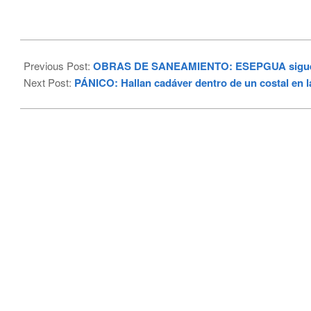
2026-
05-
Previous Post:
OBRAS DE SANEAMIENTO: ESEPGUA sigue visi
18
Next Post:
PÁNICO: Hallan cadáver dentro de un costal en l