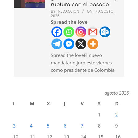
ruptura con el pasado
BY:
REDACCION
ON:
7 AGOSTO,
2026
Spread the love
Spread the loveEl nuevo
mandatario juró este viernes
como presidente de Colombia
agosto 2026
L
M
X
J
V
S
D
1
2
3
4
5
6
7
8
9
10
11
12
13
14
15
16