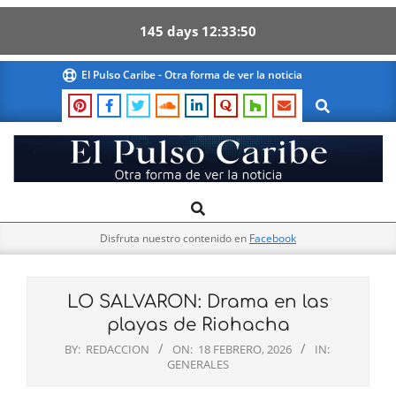
145
days
12
33
49
Skip
El Pulso Caribe - Otra forma de ver la noticia
to
Search
content
El
Search
Primary
Pulso
Navigation
Caribe
Disfruta nuestro contenido en
Facebook
Menu
LO SALVARON: Drama en las
playas de Riohacha
BY:
REDACCION
ON:
18 FEBRERO, 2026
IN:
GENERALES