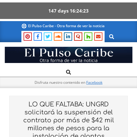
147
days
16
24
22
Skip
El Pulso Caribe - Otra forma de ver la noticia
to
Search
content
El
Search
Primary
Pulso
Navigation
Caribe
Disfruta nuestro contenido en
Facebook
Menu
LO QUE FALTABA: UNGRD
solicitará la suspensión del
contrato por más de $42 mil
millones de pesos para la
instalación de plantas