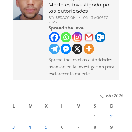
Marta es investigada por
las autoridades
BY:
REDACCION
ON:
5 AGOSTO,
2026
Spread the love
Spread the loveLas autoridades
avanzan en la investigación para
esclarecer la muerte
agosto 2026
L
M
X
J
V
S
D
1
2
3
4
5
6
7
8
9