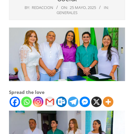
BY:
REDACCION
ON:
25 MAYO, 2025
IN:
GENERALES
Spread the love