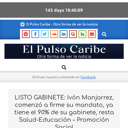
143
days
18
46
08
Skip
El Pulso Caribe - Otra forma de ver la noticia
to
Search
content
El
Search
Primary
Pulso
Navigation
Caribe
Disfruta nuestro contenido en
Facebook
Menu
LISTO GABINETE: Ivón Manjarrez,
comenzó a firme su mandato, ya
tiene el 90% de su gabinete, resta
Salud-Educación – Promoción
Social