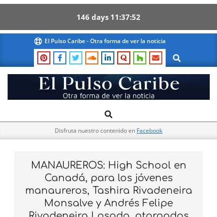
146
days
11
37
52
Skip
El Pulso Caribe - Otra forma de ver la noticia
to
Search
content
El
Search
Primary
Pulso
Navigation
Caribe
Disfruta nuestro contenido en
Facebook
Menu
MANAUREROS: High School en
Canadá, para los jóvenes
manaureros, Tashira Rivadeneira
Monsalve y Andrés Felipe
Rivadeneira Losada, otorgados