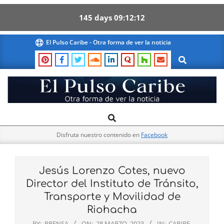
145
days
09
12
12
Skip
El Pulso Caribe - Otra forma de ver la noticia
to
Search
content
El
Search
Primary
Pulso
Navigation
Caribe
Disfruta nuestro contenido en
Facebook
Menu
Jesús Lorenzo Cotes, nuevo
Director del Instituto de Tránsito,
Transporte y Movilidad de
Riohacha
BY:
PRENSA
ON:
28 MARZO, 2023
IN:
CARIBE
,