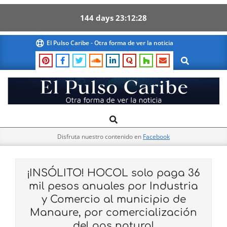
144
days
23
12
27
Skip
El Pulso Caribe - Otra forma de ver la noticia
to
Search
content
El
Search
Primary
Pulso
Navigation
Caribe
Disfruta nuestro contenido en
Facebook
Menu
¡INSÓLITO! HOCOL solo paga 36
mil pesos anuales por Industria
y Comercio al municipio de
Manaure, por comercialización
del gas natural