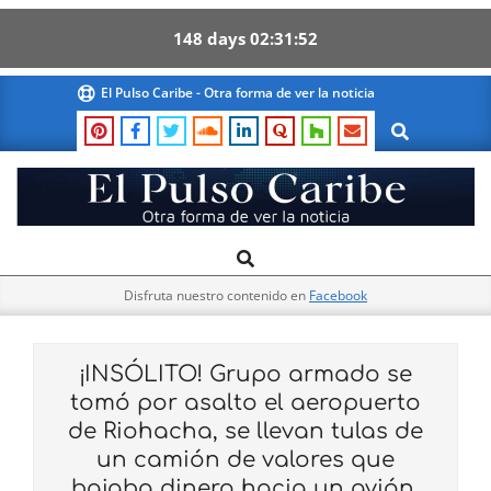
148
days
02
31
51
Skip
El Pulso Caribe - Otra forma de ver la noticia
to
Search
content
El
Search
Primary
Pulso
Navigation
Caribe
Disfruta nuestro contenido en
Facebook
Menu
¡INSÓLITO! Grupo armado se
tomó por asalto el aeropuerto
de Riohacha, se llevan tulas de
un camión de valores que
bajaba dinero hacia un avión,