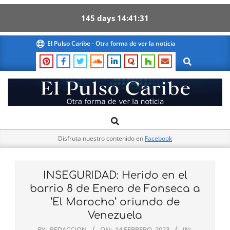
145
days
14
41
31
Skip
El Pulso Caribe - Otra forma de ver la noticia
to
Search
content
El
Search
Primary
Pulso
Navigation
Caribe
Disfruta nuestro contenido en
Facebook
Menu
INSEGURIDAD: Herido en el
barrio 8 de Enero de Fonseca a
‘El Morocho’ oriundo de
Venezuela
BY:
REDACCION
ON:
14 FEBRERO, 2023
IN: