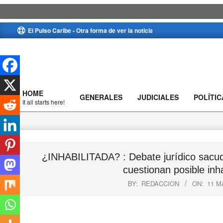
Skip
El Pulso Caribe - Otra forma de ver la noticia
to
content
HOME
GENERALES
JUDICIALES
POLÍTIC
Primary
It all starts here!
Navigation
Menu
¿INHABILITADA? : Debate jurídico sacude
cuestionan posible inh
BY:
REDACCION
ON:
11 M