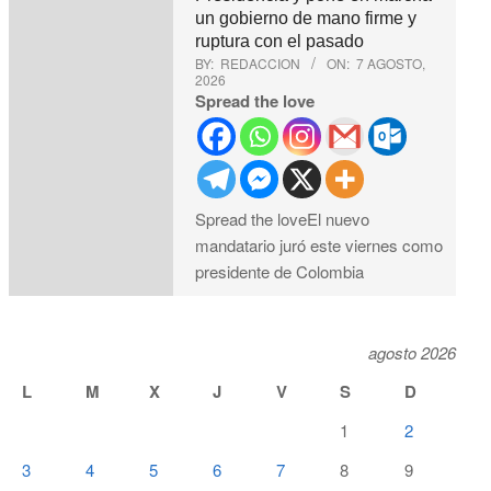
un gobierno de mano firme y
ruptura con el pasado
BY:
REDACCION
ON:
7 AGOSTO,
2026
Spread the love
Spread the loveEl nuevo
mandatario juró este viernes como
presidente de Colombia
agosto 2026
L
M
X
J
V
S
D
1
2
3
4
5
6
7
8
9