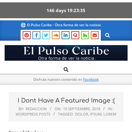
146
days
19
23
35
Skip
El Pulso Caribe - Otra forma de ver la noticia
to
Search
content
El
Search
Primary
Pulso
Navigation
Caribe
Disfruta nuestro contenido en
Facebook
Menu
I Dont Have A Featured Image :(
BY:
REDACCION
ON:
15 SEPTIEMBRE, 2018
IN:
WORDPRESS POSTS
TAGGED:
DOLOR
,
IPSUM
,
LOREM