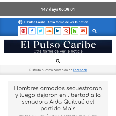
147
days
06
38
00
Skip
El Pulso Caribe - Otra forma de ver la noticia
to
Search
content
El
Search
Primary
Pulso
Navigation
Caribe
Disfruta nuestro contenido en
Facebook
Menu
Hombres armados secuestraron
y luego dejaron en libertad a la
senadora Aida Quilcué del
partido Mais
BY:
REDACCION
ON:
10 FEBRERO, 2026
IN: