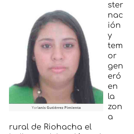
ster
nac
ión
y
tem
or
gen
eró
en
la
zon
Yorl
anis Gutiérrez Pimienta
a
rural de Riohacha el