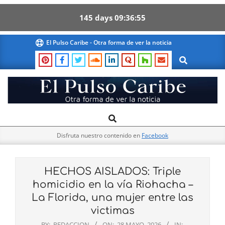
145
days
09
36
54
Skip
El Pulso Caribe - Otra forma de ver la noticia
to
Search
content
El
Search
Primary
Pulso
Navigation
Caribe
Disfruta nuestro contenido en
Facebook
Menu
HECHOS AISLADOS: Triple
homicidio en la vía Riohacha –
La Florida, una mujer entre las
victimas
BY:
REDACCION
ON:
28 MAYO, 2026
IN: