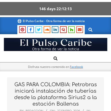
146
days
22
12
12
Skip
El Pulso Caribe - Otra forma de ver la noticia
to
Search
content
El
Search
Primary
Pulso
Navigation
Caribe
Disfruta nuestro contenido en
Facebook
Menu
GAS PARA COLOMBIA: Petrobras
iniciará instalación de tuberías
desde la plataforma Sirius2 a la
estación Ballenas
BY:
REDACCION
ON:
27 ENERO, 2026
IN: