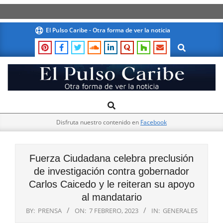
Skip
El Pulso Caribe - Otra forma de ver la noticia
to
Search
content
El
Search
Primary
Pulso
Navigation
Caribe
Disfruta nuestro contenido en
Facebook
Menu
Fuerza Ciudadana celebra preclusión
de investigación contra gobernador
Carlos Caicedo y le reiteran su apoyo
al mandatario
BY:
PRENSA
ON:
7 FEBRERO, 2023
IN:
GENERALES