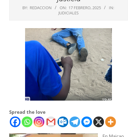
BY:
REDACCION
ON:
17 FEBRERO, 2025
IN:
JUDICIALES
Spread the love
En Maicao