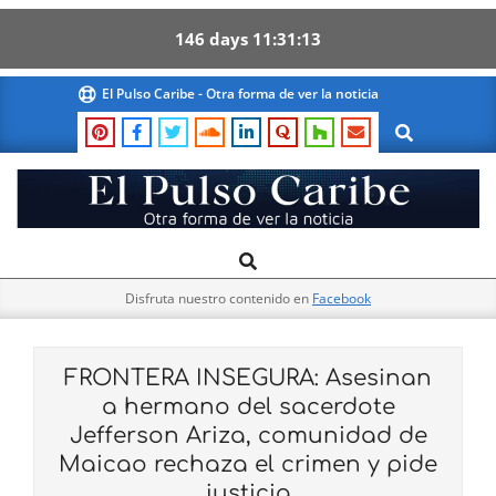
146
days
11
31
12
Skip
El Pulso Caribe - Otra forma de ver la noticia
to
Search
content
El
Search
Primary
Pulso
Navigation
Caribe
Disfruta nuestro contenido en
Facebook
Menu
FRONTERA INSEGURA: Asesinan
a hermano del sacerdote
Jefferson Ariza, comunidad de
Maicao rechaza el crimen y pide
justicia