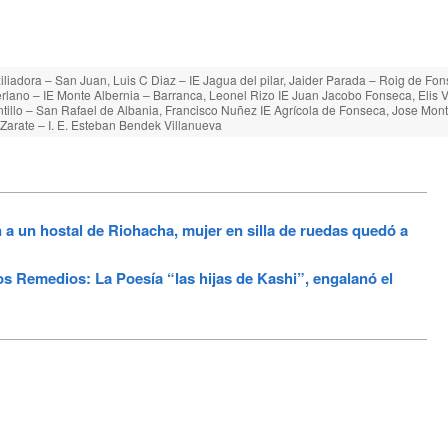
adora – San Juan, Luis C Diaz – IE Jagua del pilar, Jaider Parada – Roig de Fons
rlano – IE Monte Albernia – Barranca, Leonel Rizo IE Juan Jacobo Fonseca, Elis 
tillo – San Rafael de Albania, Francisco Nuñez IE Agrícola de Fonseca, Jose Monti
 Zarate – I. E. Esteban Bendek Villanueva
a un hostal de Riohacha, mujer en silla de ruedas quedó a
los Remedios: La Poesía “las hijas de Kashi”, engalanó el