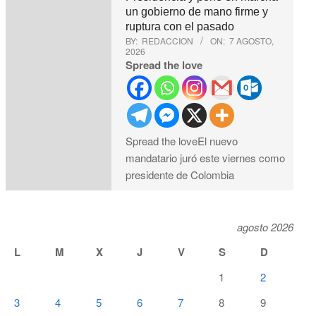
un gobierno de mano firme y
ruptura con el pasado
BY:
REDACCION
ON:
7 AGOSTO,
2026
Spread the love
Spread the loveEl nuevo
mandatario juró este viernes como
presidente de Colombia
agosto 2026
L
M
X
J
V
S
D
1
2
3
4
5
6
7
8
9