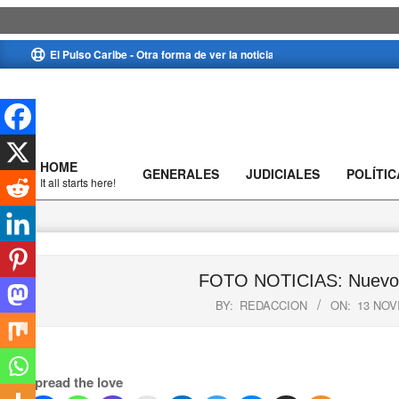
Skip
El Pulso Caribe - Otra forma de ver la noticia
to
content
HOME
GENERALES
JUDICIALES
POLÍTIC
Primary
It all starts here!
Navigation
Menu
FOTO NOTICIAS: Nuevos 
BY:
REDACCION
ON:
13 NOV
Spread the love