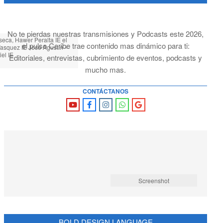
No te pierdas nuestras transmisiones y Podcasts este 2026,
eca, Hawer Peralta IE el
el pulso Caribe trae contenido mas dinámico para ti:
Vasquez IE José Agustín –
el IE
Editoriales, entrevistas, cubrimiento de eventos, podcasts y
mucho mas.
CONTÁCTANOS
Screenshot
BOLD DESIGN LANGUAGE