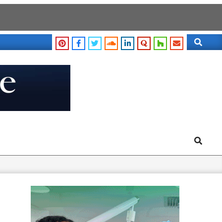
Search
Search