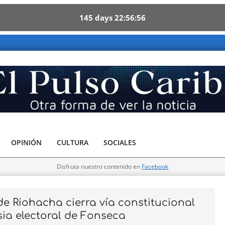
145
days
22
56
54
ribe - Otra forma de ver la noticia
OPINIÓN
CULTURA
SOCIALES
Disfruta nuestro contenido en
Facebook
e Riohacha cierra vía constitucional
sia electoral de Fonseca