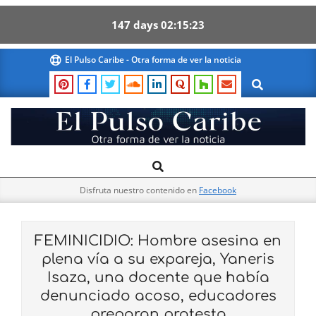
147
days
02
15
22
Skip
El Pulso Caribe - Otra forma de ver la noticia
to
Search
content
El
Search
Primary
Pulso
Navigation
Caribe
Disfruta nuestro contenido en
Facebook
Menu
FEMINICIDIO: Hombre asesina en
plena vía a su expareja, Yaneris
Isaza, una docente que había
denunciado acoso, educadores
preparan protesta