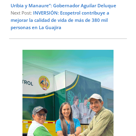
Uribia y Manaure”: Gobernador Aguilar Deluque
Next Post:
INVERSIÓN: Ecopetrol contribuye a
mejorar la calidad de vida de más de 380 mil
personas en La Guajira