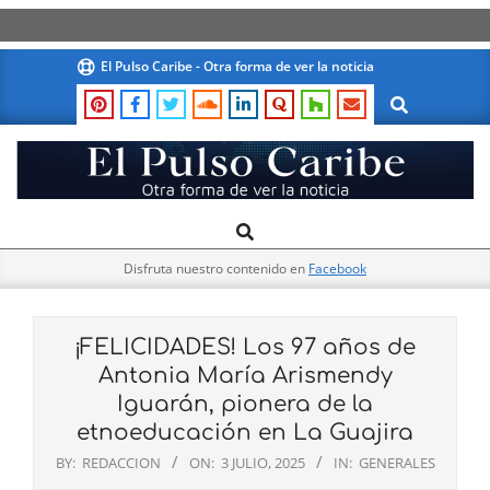
Skip
El Pulso Caribe - Otra forma de ver la noticia
to
Search
content
El
Search
Primary
Pulso
Navigation
Caribe
Disfruta nuestro contenido en
Facebook
Menu
¡FELICIDADES! Los 97 años de
Antonia María Arismendy
Iguarán, pionera de la
etnoeducación en La Guajira
BY:
REDACCION
ON:
3 JULIO, 2025
IN:
GENERALES