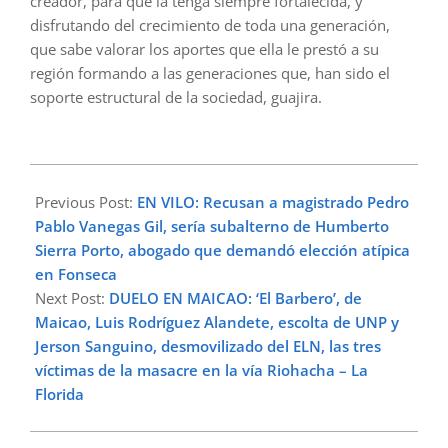
creador, para que la tenga siempre fortalecida, y
disfrutando del crecimiento de toda una generación,
que sabe valorar los aportes que ella le prestó a su
región formando a las generaciones que, han sido el
soporte estructural de la sociedad, guajira.
2025-
07-
Previous Post:
EN VILO: Recusan a magistrado Pedro
03
Pablo Vanegas Gil, sería subalterno de Humberto
Sierra Porto, abogado que demandó elección atípica
en Fonseca
Next Post:
DUELO EN MAICAO: ‘El Barbero’, de
Maicao, Luis Rodríguez Alandete, escolta de UNP y
Jerson Sanguino, desmovilizado del ELN, las tres
víctimas de la masacre en la vía Riohacha – La
Florida