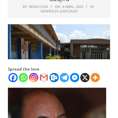
BY:
REDACCION
ON:
6 ABRIL, 2025
IN:
GENERALES
,
JUDICIALES
Spread the love