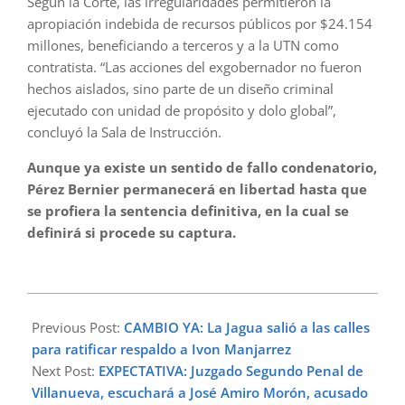
Según la Corte, las irregularidades permitieron la
apropiación indebida de recursos públicos por $24.154
millones, beneficiando a terceros y a la UTN como
contratista. “Las acciones del exgobernador no fueron
hechos aislados, sino parte de un diseño criminal
ejecutado con unidad de propósito y dolo global”,
concluyó la Sala de Instrucción.
Aunque ya existe un sentido de fallo condenatorio,
Pérez Bernier permanecerá en libertad hasta que
se profiera la sentencia definitiva, en la cual se
definirá si procede su captura.
2025-
04-
Previous Post:
CAMBIO YA: La Jagua salió a las calles
06
para ratificar respaldo a Ivon Manjarrez
Next Post:
EXPECTATIVA: Juzgado Segundo Penal de
Villanueva, escuchará a José Amiro Morón, acusado