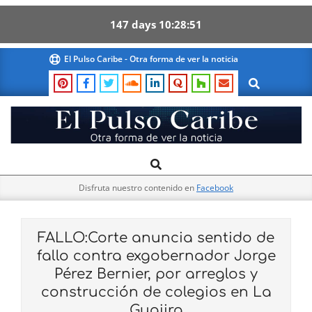
147
days
10
28
50
Skip
El Pulso Caribe - Otra forma de ver la noticia
to
Search
content
El
Search
Primary
Pulso
Navigation
Caribe
Disfruta nuestro contenido en
Facebook
Menu
FALLO:Corte anuncia sentido de
fallo contra exgobernador Jorge
Pérez Bernier, por arreglos y
construcción de colegios en La
Guajira