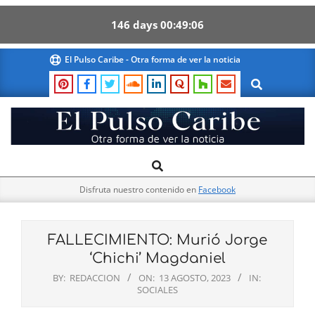
146
days
00
49
06
Skip
El Pulso Caribe - Otra forma de ver la noticia
to
Search
content
El
Search
Primary
Pulso
Navigation
Caribe
Disfruta nuestro contenido en
Facebook
Menu
FALLECIMIENTO: Murió Jorge
‘Chichi’ Magdaniel
BY:
REDACCION
ON:
13 AGOSTO, 2023
IN:
SOCIALES