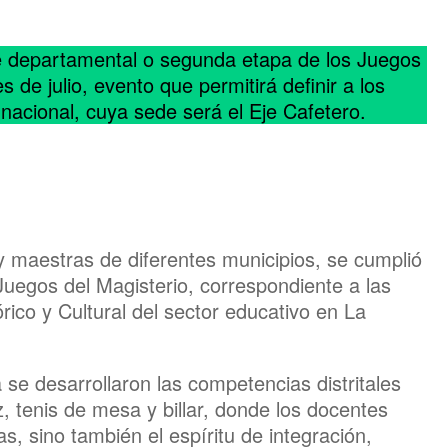
e departamental o segunda etapa de los Juegos
s de julio, evento que permitirá definir a los
nacional, cuya sede será el Eje Cafetero.
 maestras de diferentes municipios, se cumplió
uegos del Magisterio, correspondiente a las
rico y Cultural del sector educativo en La
se desarrollaron las competencias distritales
z, tenis de mesa y billar, donde los docentes
, sino también el espíritu de integración,