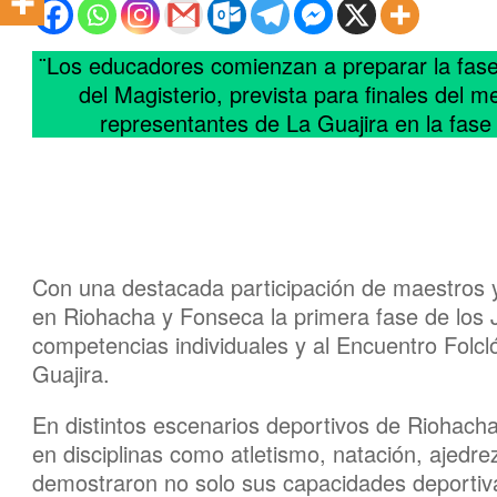
¨Los educadores comienzan a preparar la fas
del Magisterio, prevista para finales del me
representantes de La Guajira en la fase 
Con una destacada participación de maestros y
en Riohacha y Fonseca la primera fase de los J
competencias individuales y al Encuentro Folcló
Guajira.
En distintos escenarios deportivos de Riohacha 
en disciplinas como atletismo, natación, ajedre
demostraron no solo sus capacidades deportivas