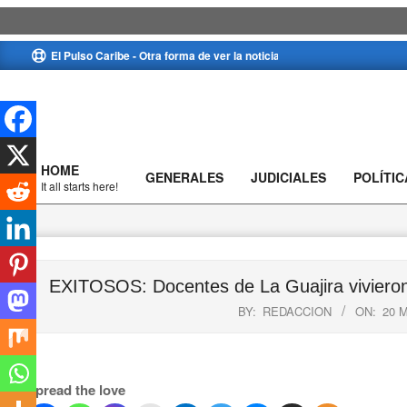
Skip
El Pulso Caribe - Otra forma de ver la noticia
to
content
HOME
GENERALES
JUDICIALES
POLÍTIC
Primary
It all starts here!
Navigation
Menu
EXITOSOS: Docentes de La Guajira vivieron 
BY:
REDACCION
ON:
20 
Spread the love