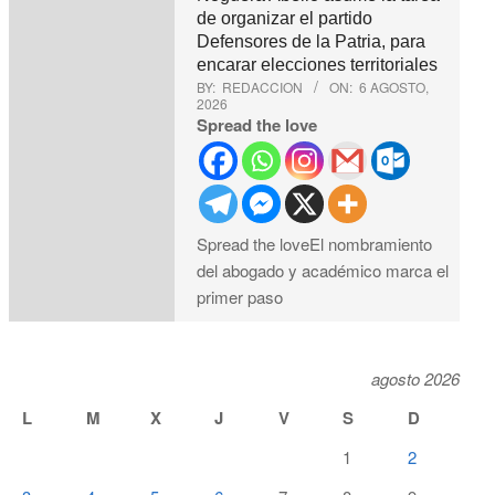
de organizar el partido
Defensores de la Patria, para
encarar elecciones territoriales
BY:
REDACCION
ON:
6 AGOSTO,
2026
Spread the love
Spread the loveEl nombramiento
del abogado y académico marca el
primer paso
agosto 2026
L
M
X
J
V
S
D
1
2